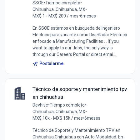
SSOE
•
Tiempo completo
•
Chihuahua, Chihuahua, MX
•
MX$ 1 - MX$ 200 / mes
•
6meses
En SSOE estamos en busqueda de Ingeniero
Eléctrico para vacante como Diseñador Eléctrico
enfocado a Manufacturing Facilities . . If you
want to apply to our Jobs, the only way is
through our Careers Portal or direct emai...
Postularme
Técnico de soporte y mantenimiento tpv
en chihuahua
Devhive
•
Tiempo completo
•
Chihuahua, Chihuahua, MX
•
MX$ 10k - MX$ 15k / mes
•
6meses
Técnico de Soporte y Mantenimiento TPV en
Chihuahua,Chihuahua con Auto Modalidad: En