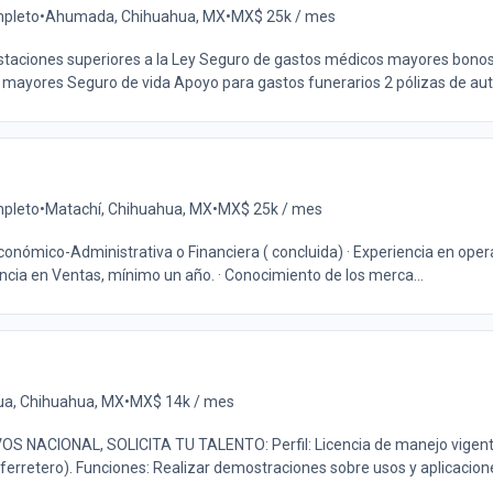
pleto
•
Ahumada, Chihuahua, MX
•
MX$ 25k / mes
taciones superiores a la Ley Seguro de gastos médicos mayores bonos
mayores Seguro de vida Apoyo para gastos funerarios 2 pólizas de auto
pleto
•
Matachí, Chihuahua, MX
•
MX$ 25k / mes
 Económico-Administrativa o Financiera ( concluida) · Experiencia en ope
ncia en Ventas, mínimo un año. · Conocimiento de los merca...
ua, Chihuahua, MX
•
MX$ 14k / mes
ACIONAL, SOLICITA TU TALENTO: Perfil: Licencia de manejo vigente
ferretero). Funciones: Realizar demostraciones sobre usos y aplicacione