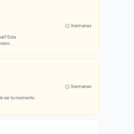
3semanas
nal? Esta
ienc...
3semanas
de ser tu momento.