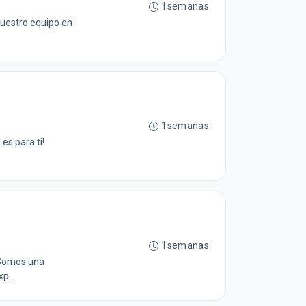
1semanas
nuestro equipo en
1semanas
es para ti!
1semanas
 Somos una
p...