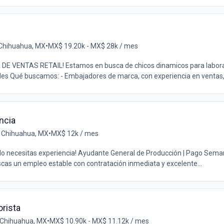
 Chihuahua, MX
•
MX$ 19.20k - MX$ 28k / mes
E VENTAS RETAIL! Estamos en busca de chicos dinamicos para labora
es Qué buscamos: - Embajadores de marca, con experiencia en ventas, a
ncia
 Chihuahua, MX
•
MX$ 12k / mes
No necesitas experiencia! Ayudante General de Producción | Pago Seman
scas un empleo estable con contratación inmediata y excelente...
orista
 Chihuahua, MX
•
MX$ 10.90k - MX$ 11.12k / mes