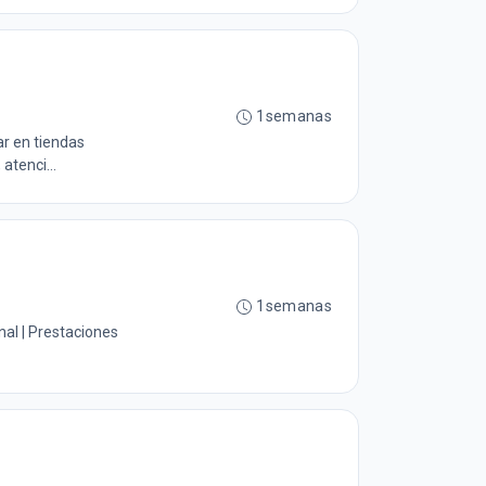
1semanas
r en tiendas
tenci...
1semanas
al | Prestaciones