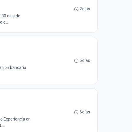
2días
 30 días de
 c...
5días
ración bancaria
6días
 Experiencia en
...