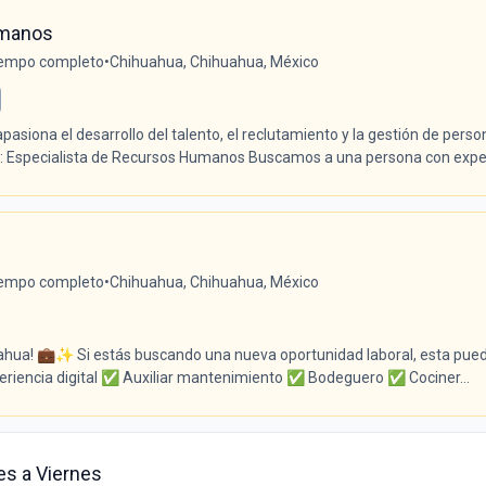
umanos
empo completo
•
Chihuahua, Chihuahua, México
siona el desarrollo del talento, el reclutamiento y la gestión de perso
e: Especialista de Recursos Humanos Buscamos a una persona con exper
empo completo
•
Chihuahua, Chihuahua, México
uahua! 💼✨ Si estás buscando una nueva oportunidad laboral, esta pue
periencia digital ✅ Auxiliar mantenimiento ✅ Bodeguero ✅ Cociner...
es a Viernes