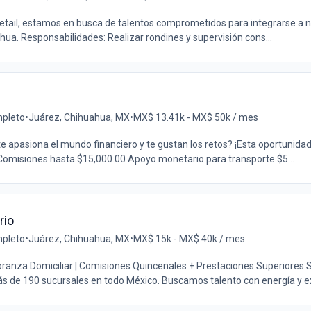
 retail, estamos en busca de talentos comprometidos para integrarse a 
ua. Responsabilidades: Realizar rondines y supervisión cons...
pleto
•
Juárez, Chihuahua, MX
•
MX$ 13.41k - MX$ 50k / mes
te apasiona el mundo financiero y te gustan los retos? ¡Esta oportunidad 
 Comisiones hasta $15,000.00 Apoyo monetario para transporte $5...
rio
pleto
•
Juárez, Chihuahua, MX
•
MX$ 15k - MX$ 40k / mes
obranza Domiciliar | Comisiones Quincenales + Prestaciones Superiores
s de 190 sucursales en todo México. Buscamos talento con energía y ex