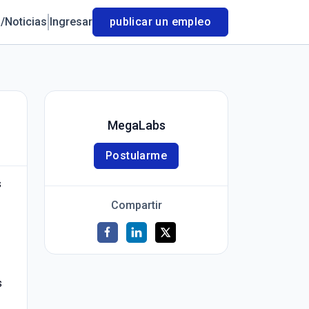
/Noticias
Ingresar
publicar un empleo
MegaLabs
Postularme
s
Compartir
s